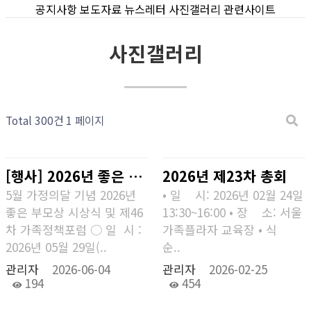
공지사항
보도자료
뉴스레터
사진갤러리
관련사이트
사진갤러리
Total 300건
1 페이지
[행사] 2026년 좋은 부모상 시상식 및 제46차 가족정책포럼
2026년 제23차 총회
5월 가정의달 기념 2026년
• 일 시: 2026년 02월 24일
좋은 부모상 시상식 및 제46
13:30~16:00 • 장 소: 서울
차 가족정책포럼 ○ 일 시 :
가족플라자 교육장 • 식
2026년 05월 29일(..
순..
관리자
2026-06-04
관리자
2026-02-25
194
454