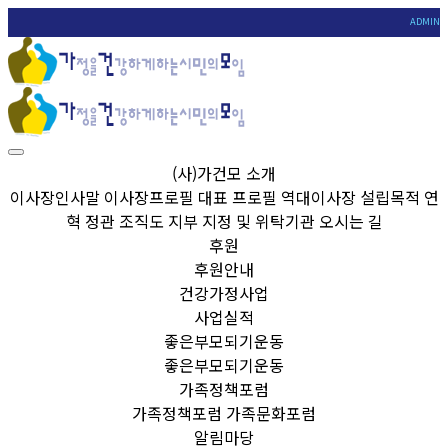
ADMIN
(사)가건모 소개
이사장인사말
이사장프로필
대표 프로필
역대이사장
설립목적
연
혁
정관
조직도
지부
지정 및 위탁기관
오시는 길
후원
후원안내
건강가정사업
사업실적
좋은부모되기운동
좋은부모되기운동
가족정책포럼
가족정책포럼
가족문화포럼
알림마당