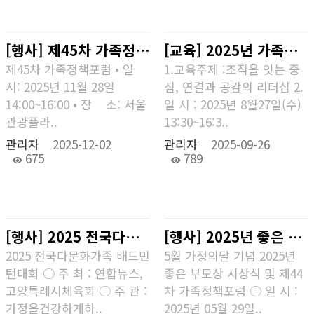
[행사] 제45차 가족정책포럼
[교육] 2025년 가족센터 중간관리자 역량강화 워크숍
제45차 가족정책포럼 • 일
1.교육주제 :조직을 잇는 중
시: 2025년 11월 28일
심, 연결과 공감의 리더십 2.
14:00~16:00 • 장 소: 서울
일 시 : 2025년 8월27일(수)
관광플라..
13:30~16:3..
관리자
2025-12-02
관리자
2025-09-26
675
789
[행사] 2025 전국다문화가족 배드민턴대회
[행사] 2025년 좋은 부모상 시상식 및 제44차 가족정책포럼
2025 전국다문화가족 배드민
5월 가정의달 기념 2025년
턴대회 ○ 주 최 : 연합뉴스,
좋은 부모상 시상식 및 제44
고양특례시체육회 ○ 주 관 :
차 가족정책포럼 ○ 일 시 :
가정을건강하게하..
2025년 05월 29일..