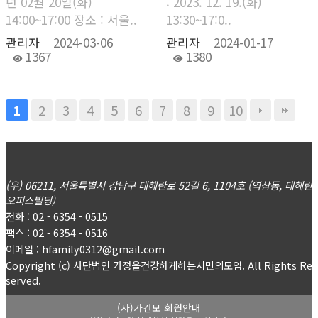
년 02월 20일(화)
: 2023. 12. 19.(화)
14:00~17:00 장소 : 서울..
13:30~17:0..
관리자
2024-03-06
관리자
2024-01-17
1367
1380
2
3
4
5
6
7
8
9
10
1
(우) 06211, 서울특별시 강남구 테헤란로 52길 6, 1104호 (역삼동, 테헤란
오피스빌딩)
전화 : 02 - 6354 - 0515
팩스 : 02 - 6354 - 0516
이메일 : hfamily0312@gmail.com
Copyright (c) 사단법인 가정을건강하게하는시민의모임. All Rights Re
served.
(사)가건모 회원안내