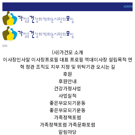
ADMIN
(사)가건모 소개
이사장인사말
이사장프로필
대표 프로필
역대이사장
설립목적
연
혁
정관
조직도
지부
지정 및 위탁기관
오시는 길
후원
후원안내
건강가정사업
사업실적
좋은부모되기운동
좋은부모되기운동
가족정책포럼
가족정책포럼
가족문화포럼
알림마당