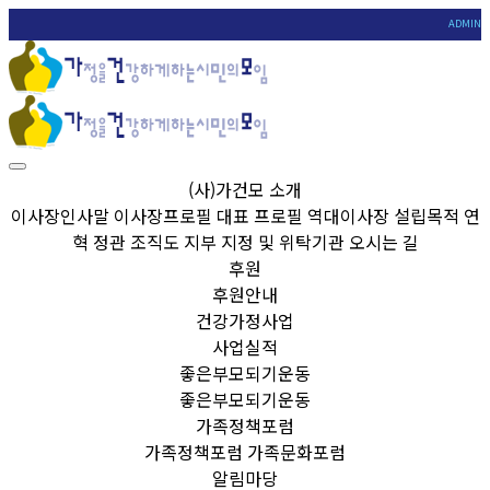
ADMIN
(사)가건모 소개
이사장인사말
이사장프로필
대표 프로필
역대이사장
설립목적
연
혁
정관
조직도
지부
지정 및 위탁기관
오시는 길
후원
후원안내
건강가정사업
사업실적
좋은부모되기운동
좋은부모되기운동
가족정책포럼
가족정책포럼
가족문화포럼
알림마당