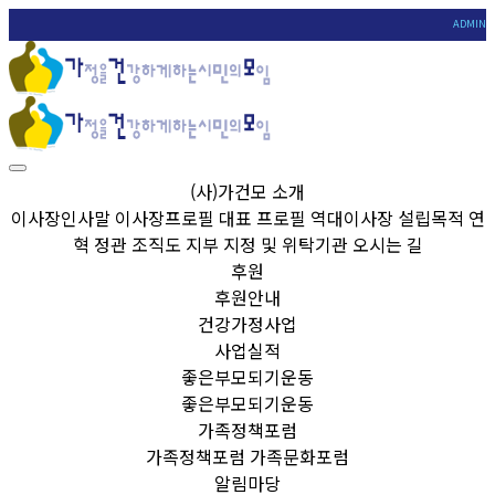
ADMIN
(사)가건모 소개
이사장인사말
이사장프로필
대표 프로필
역대이사장
설립목적
연
혁
정관
조직도
지부
지정 및 위탁기관
오시는 길
후원
후원안내
건강가정사업
사업실적
좋은부모되기운동
좋은부모되기운동
가족정책포럼
가족정책포럼
가족문화포럼
알림마당