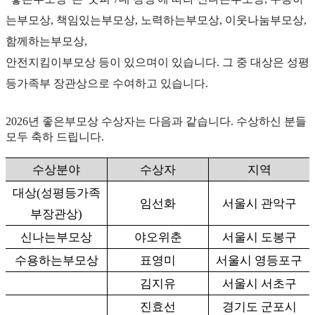
는부모상
,
책임있는부모상
,
노력하는부모상
,
이웃나눔부모상
,
함께하는부모상
,
안전지킴이부모상 등이 있으며이 있습니다
.
그 중 대상은 성평
등가족부 장관상으로 수여하고 있습니다
.
2026
년 좋은부모상 수상자는 다음과 같습니다
.
수상하신 분들
모두 축하 드립니다
.
수상분야
수상자
지역
대상
(
성평등가족
임선화
서울시 관악구
부장관상
)
신나는부모상
야오위춘
서울시 도봉구
수용하는부모상
표영미
서울시 영등포구
김지유
서울시 서초구
진효선
경기도 군포시