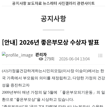
공지사항
보도자료
뉴스레터
사진갤러리
관련사이트
공지사항
[안내] 2026년 좋은부모상 수상자 발표
관리자
279회
2026-06-04 13:04
(
사
)
가정을건강하게하는시민의모임
(
이사장 이승미
)
에서는 한
국 가족에서 부모됨의 의미를 재정립하고
,
다양한 가정의 건강
성을 증진하고자
2009
년부터 매년 가정의 달
5
월에
「
좋은부모되기운동
」
의 일
환으로
"
좋은부모상
"
을 시상하고 있습니다
.
"
좋은부모상
"
은
'
굿피
7
대 강령
'
에 따라 신나는부모상
,
수용하