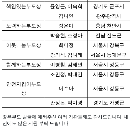
책임있는부모상
윤영근
,
이숙희
경기도 군포시
김나연
광주광역시
노력하는부모상
장은미
충남 천안시
박승현
,
조정아
전남 진도군
이웃나눔부모상
최미정
서울시 강복구
강의석
,
김나래
서울시 동대문구
함께하는부모상
이병철
,
김해연
서울시 성동구
조민정
,
박대건
서울시 강동구
안전지킴이부모
이수아
서울시 강동구
상
안정은
,
박미경
경기도 가평군
좋은부모 발굴에 애써주신 여러 기관들께도 감사드립니다
.
내
년에도 많은 지원 부탁 드립니다
.