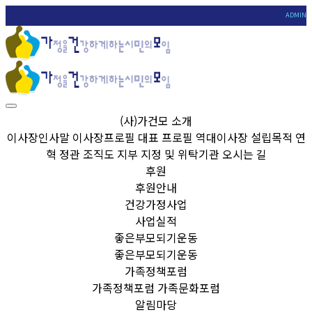
ADMIN
(사)가건모 소개
이사장인사말
이사장프로필
대표 프로필
역대이사장
설립목적
연
혁
정관
조직도
지부
지정 및 위탁기관
오시는 길
후원
후원안내
건강가정사업
사업실적
좋은부모되기운동
좋은부모되기운동
가족정책포럼
가족정책포럼
가족문화포럼
알림마당