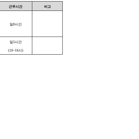
근무시간
비고
일
8
시간
일
5
시간
(10~16
시
)