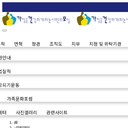
목적
연혁
정관
조직도
지부
지정 및 위탁기관
원안내
업실적
모되기운동
가족문화포럼
레터
사진갤러리
관련사이트
알림마당