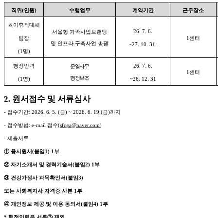
직위
(
인원
)
수행업무
계약기간
근무장소
육아휴직대체
26. 7. 6.
서울형 가족사업브랜딩
팀장
1
센터
및 인프라 구축사업 총괄
~27. 10. 31.
(1
명
)
행정인력
26. 7. 6.
운영사무
1
센터
행정보조
(1
명
)
~26. 12. 31
2.
원서접수 및 서류심사
-
접수기간
: 2026. 6. 5. (
금
) ~ 2026. 6. 19.(
금
)
까지
-
접수방법
: e-mail
접수
(
sfcga@naver.com
)
-
제출서류
①
응시원서
(
붙임
1) 1
부
②
자기소개서 및 경력기술서
(
붙임
2) 1
부
③
건강가정사 과목확인서
(
붙임
3)
또는 사회복지사 자격증 사본
1
부
④
개인정보 제공 및 이용 동의서
(
붙임
4) 1
부
*
행정인력은 서류
③
제외