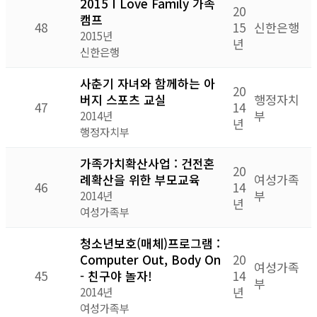
2015 I Love Family 가족
20
캠프
48
15
신한은행
2015년
년
신한은행
사춘기 자녀와 함께하는 아
20
버지 스포츠 교실
행정자치
47
14
부
2014년
년
행정자치부
가족가치확산사업 : 건전혼
20
례확산을 위한 부모교육
여성가족
46
14
부
2014년
년
여성가족부
청소년보호(매체)프로그램 :
Computer Out, Body On
20
여성가족
45
- 친구야 놀자!
14
부
년
2014년
여성가족부