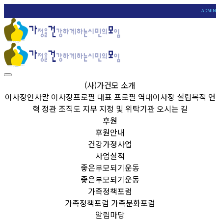
ADMIN
(사)가건모 소개
이사장인사말
이사장프로필
대표 프로필
역대이사장
설립목적
연
혁
정관
조직도
지부
지정 및 위탁기관
오시는 길
후원
후원안내
건강가정사업
사업실적
좋은부모되기운동
좋은부모되기운동
가족정책포럼
가족정책포럼
가족문화포럼
알림마당