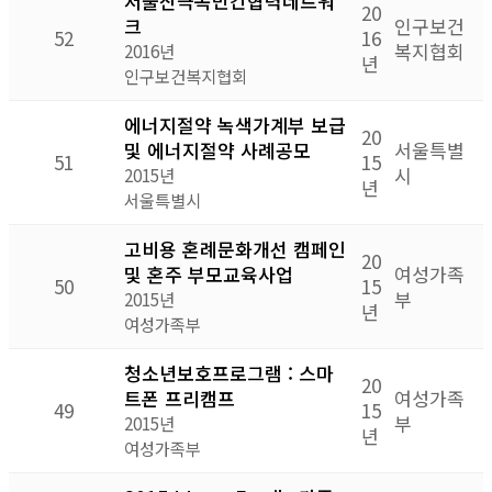
저출산극복민간협력네트워
20
크
인구보건
52
16
복지협회
2016년
년
인구보건복지협회
에너지절약 녹색가계부 보급
20
및 에너지절약 사례공모
서울특별
51
15
시
2015년
년
서울특별시
고비용 혼례문화개선 캠페인
20
및 혼주 부모교육사업
여성가족
50
15
부
2015년
년
여성가족부
청소년보호프로그램 : 스마
20
트폰 프리캠프
여성가족
49
15
부
2015년
년
여성가족부