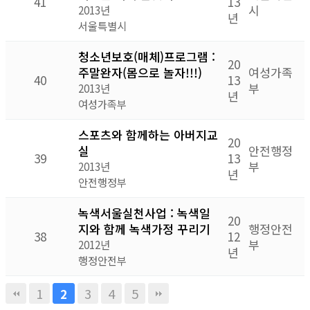
41
13
시
2013년
년
서울특별시
청소년보호(매체)프로그램 :
20
주말완자(몸으로 놀자!!!)
여성가족
40
13
부
2013년
년
여성가족부
스포츠와 함께하는 아버지교
20
실
안전행정
39
13
부
2013년
년
안전행정부
녹색서울실천사업 : 녹색일
20
지와 함께 녹색가정 꾸리기
행정안전
38
12
부
2012년
년
행정안전부
1
3
4
5
2