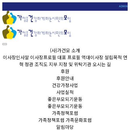
ADMIN
(사)가건모 소개
이사장인사말
이사장프로필
대표 프로필
역대이사장
설립목적
연
혁
정관
조직도
지부
지정 및 위탁기관
오시는 길
후원
후원안내
건강가정사업
사업실적
좋은부모되기운동
좋은부모되기운동
가족정책포럼
가족정책포럼
가족문화포럼
알림마당