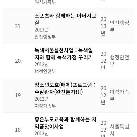
여성가족부
스포츠와 함께하는 아버지교
20
실
안전행정
21
13
부
2013년
년
안전행정부
녹색서울실천사업 : 녹색일
20
지와 함께 녹색가정 꾸리기
행정안전
20
12
부
2012년
년
행정안전부
청소년보호(매체)프로그램 :
20
주말완자(완전놀자!!!)
여성가족
19
12
부
2012년
년
여성가족부
좋은부모교육과 함께하는 지
20
역품앗이사업
서울특별
18
12
시
2012년
년