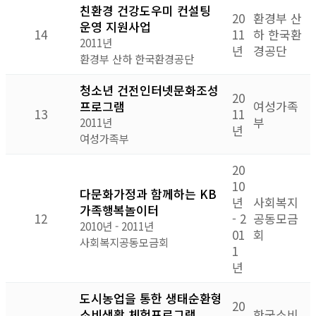
친환경 건강도우미 컨설팅
20
환경부 산
운영 지원사업
14
11
하 한국환
2011년
년
경공단
환경부 산하 한국환경공단
청소년 건전인터넷문화조성
20
프로그램
여성가족
13
11
부
2011년
년
여성가족부
20
10
다문화가정과 함께하는 KB
년
사회복지
가족행복놀이터
12
- 2
공동모금
2010년 - 2011년
01
회
사회복지공동모금회
1
년
도시농업을 통한 생태순환형
20
소비생활 체험프로그램
한국소비