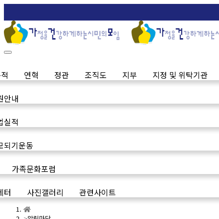
목적
연혁
정관
조직도
지부
지정 및 위탁기관
원안내
업실적
모되기운동
가족문화포럼
레터
사진갤러리
관련사이트
알림마당