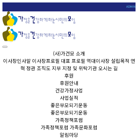
ADMIN
(사)가건모 소개
이사장인사말
이사장프로필
대표 프로필
역대이사장
설립목적
연
혁
정관
조직도
지부
지정 및 위탁기관
오시는 길
후원
후원안내
건강가정사업
사업실적
좋은부모되기운동
좋은부모되기운동
가족정책포럼
가족정책포럼
가족문화포럼
알림마당