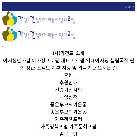
ADMIN
(사)가건모 소개
이사장인사말
이사장프로필
대표 프로필
역대이사장
설립목적
연
혁
정관
조직도
지부
지정 및 위탁기관
오시는 길
후원
후원안내
건강가정사업
사업실적
좋은부모되기운동
좋은부모되기운동
가족정책포럼
가족정책포럼
가족문화포럼
알림마당